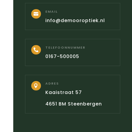
EMAIL

info@demooroptiek.nl
TELEFOONNUMMER

0167-500005
ADRES

Kaaistraat 57
4651 BM Steenbergen